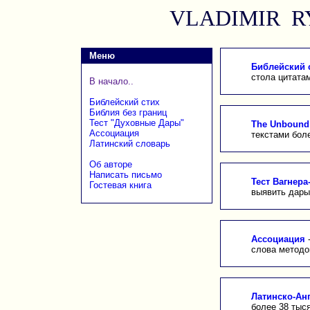
VLADIMIR 
Меню
Библейский 
стола цитатам
В начало..
Библейский стих
Библия без границ
Тест "Духовные Дары"
The Unbound 
Ассоциация
текстами боле
Латинский словарь
Об авторе
Написать письмо
Тест Вагнера
Гостевая книга
выявить дары
Ассоциация
-
слова методо
Латинско-Ан
более 38 тыся